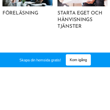
FÖRELÄSNING
STARTA EGET OCH
HÄNVISNINGS
TJÄNSTER
Kom igång
Skapa din hemsida gratis!
MARKNADSFÖRING
KOMPETENSUTVEK
TJÄNSTER
LING OCH KURSER